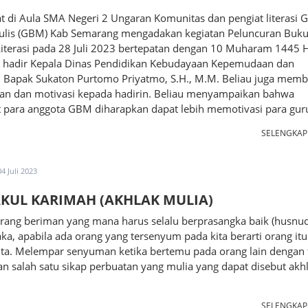
 di Aula SMA Negeri 2 Ungaran Komunitas dan pengiat literasi 
ulis (GBM) Kab Semarang mengadakan kegiatan Peluncuran Buk
Literasi pada 28 Juli 2023 bertepatan dengan 10 Muharam 1445 H
 hadir Kepala Dinas Pendidikan Kebudayaan Kepemudaan dan
, Bapak Sukaton Purtomo Priyatmo, S.H., M.M. Beliau juga memb
an dan motivasi kepada hadirin. Beliau menyampaikan bahwa
 para anggota GBM diharapkan dapat lebih memotivasi para guru
SELENGKA
04 Juli 2023
KUL KARIMAH (AKHLAK MULIA)
orang beriman yang mana harus selalu berprasangka baik (husnu
aka, apabila ada orang yang tersenyum pada kita berarti orang itu
ita. Melempar senyuman ketika bertemu pada orang lain dengan 
 salah satu sikap perbuatan yang mulia yang dapat disebut akh
SELENGKA