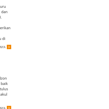
Guru
u dan
.
erikan
 di
PNYA
dzon
 baik
tulus
lakul
PNYA