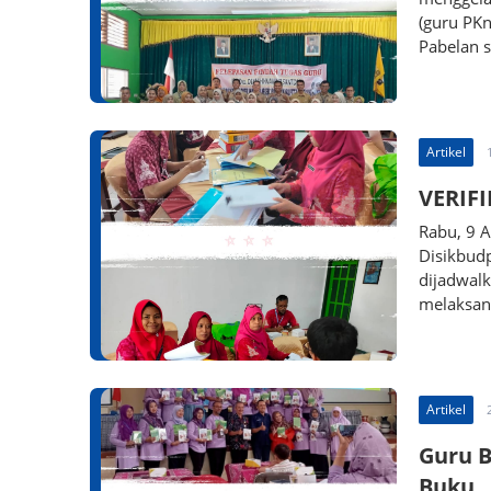
(guru PKn
Pabelan s
Artikel
VERIF
Rabu, 9 
Disikbud
dijadwal
melaksan
Artikel
Guru B
Buku