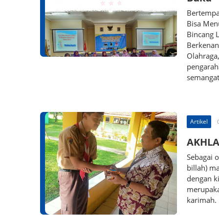
Bertempat
Bisa Men
Bincang 
Berkenan
Olahraga
pengarah
semangat
Artikel
AKHLA
Sebagai 
billah) m
dengan k
merupakan
karimah.