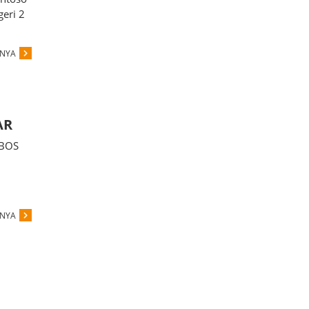
geri 2
PNYA
AR
 BOS
PNYA