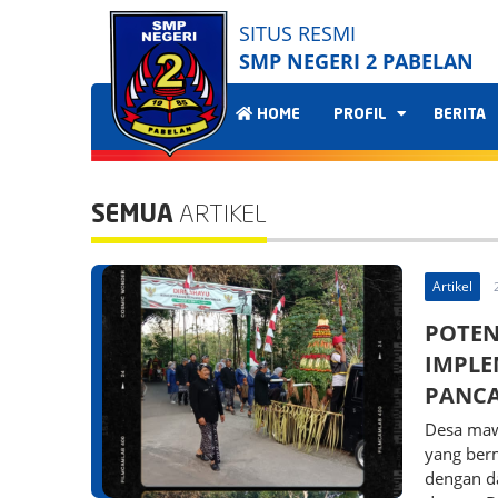
SITUS RESMI
SMP NEGERI 2 PABELAN
HOME
PROFIL
BERITA
SEMUA
ARTIKEL
Artikel
POTEN
IMPLE
PANCAS
Desa maw
yang ber
dengan da