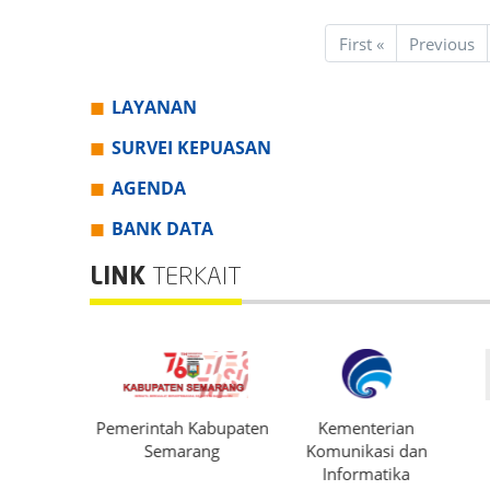
First
«
Previous
LAYANAN
SURVEI KEPUASAN
AGENDA
BANK DATA
LINK
TERKAIT
PORA Kab.
Pemerintah Kabupaten
Kementerian
rang
Semarang
Komunikasi dan
Informatika