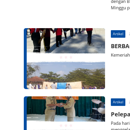
dengan B
Minggu p
Artikel
BERBA
Kemeriah
Artikel
Pelepa
Pada har
menggelar