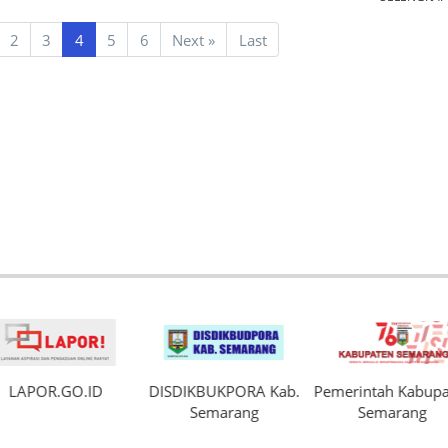
Next
2
3
4
5
6
Next
»
Last
LAPOR.GO.ID
DISDIKBUKPORA Kab.
Pemerintah Kabupa
Semarang
Semarang