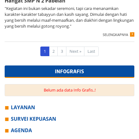
Hangat SMP N 2 Pabelan
"Kegiatan ini bukan sekadar seremoni, tapi cara menanamkan
karakter-karakter tabayyun dan kasih sayang. Dimulai dengan hati
yang bersih melalui maaf-memaafkan, dan diakhiri dengan lingkungan
yang bersih melalui gotong royong."
SELENGKAPNYA
Next
1
2
3
Next
»
Last
INFOGRAFIS
Belum ada data Info Grafis..!
LAYANAN
SURVEI KEPUASAN
AGENDA