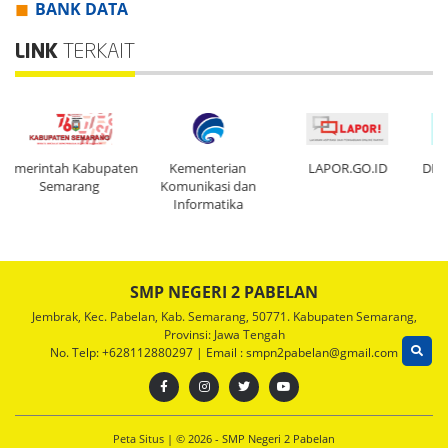
BANK DATA
LINK
TERKAIT
ten
Kementerian
LAPOR.GO.ID
DISDIKBUKPORA Kab.
Pe
Komunikasi dan
Semarang
Informatika
SMP NEGERI 2 PABELAN
Jembrak, Kec. Pabelan, Kab. Semarang, 50771. Kabupaten Semarang,
Provinsi: Jawa Tengah
No. Telp: +628112880297 | Email : smpn2pabelan@gmail.com
Peta Situs
| © 2026 - SMP Negeri 2 Pabelan