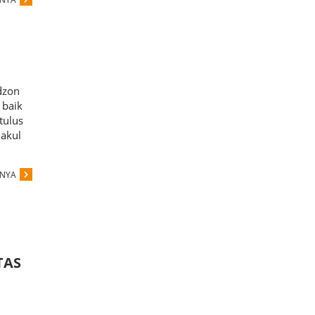
dzon
 baik
tulus
lakul
PNYA
TAS