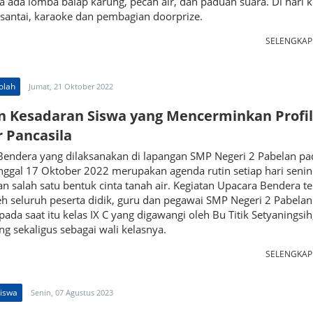
a ada lomba balap karung, pecah air, dan paduan suara. Di hari k
 santai, karaoke dan pembagian doorprize.
SELENGKA
olah
Jumat, 21 Oktober 2022
 Kesadaran Siswa yang Mencerminkan Profil
r Pancasila
Bendera yang dilaksanakan di lapangan SMP Negeri 2 Pabelan pa
nggal 17 Oktober 2022 merupakan agenda rutin setiap hari senin
 salah satu bentuk cinta tanah air. Kegiatan Upacara Bendera t
leh seluruh peserta didik, guru dan pegawai SMP Negeri 2 Pabelan
pada saat itu kelas IX C yang digawangi oleh Bu Titik Setyaningsih
g sekaligus sebagai wali kelasnya.
SELENGKA
Siswa
Senin, 07 Agustus 2023