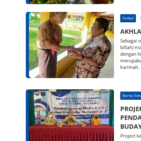
Artikel
AKHLA
Sebagai 
billah) m
dengan k
merupakan
karimah.
Berita Sek
PROJE
PENDA
BUDAY
Project 