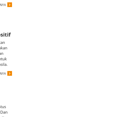
PNYA
sitif
tan
kukan
an
ntuk
sila.
PNYA
stus
 Dan