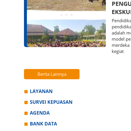
PENGU
EKSKU
Pendidika
pendidik
adalah m
model pe
merdeka b
kegiat
Berita Lainnya
LAYANAN
SURVEI KEPUASAN
AGENDA
BANK DATA