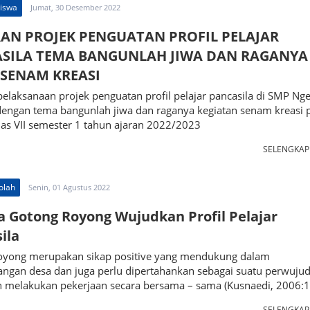
Siswa
Jumat, 30 Desember 2022
AN PROJEK PENGUATAN PROFIL PELAJAR
SILA TEMA BANGUNLAH JIWA DAN RAGANYA
 SENAM KREASI
elaksanaan projek penguatan profil pelajar pancasila di SMP Nge
dengan tema bangunlah jiwa dan raganya kegiatan senam kreasi 
las VII semester 1 tahun ajaran 2022/2023
SELENGKA
olah
Senin, 01 Agustus 2022
 Gotong Royong Wujudkan Profil Pelajar
ila
oyong merupakan sikap positive yang mendukung dalam
ngan desa dan juga perlu dipertahankan sebagai suatu perwuju
n melakukan pekerjaan secara bersama – sama (Kusnaedi, 2006:1
SELENGKA