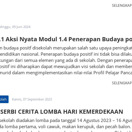
SELENGKA
Minggu, 09 Juni 2024
9.1 Aksi Nyata Modul 1.4 Penerapan Budaya po
n budaya positf disekolah merupakan salah satu upaya peningka
pendidikan nasional. Penerapan budaya positif ini tidak bisa dila
kungan dari semua elemen yang ada di sekolah. Dengan penerap
ositif ini diharapkan dapat mewujudkan visi sekolah dan membe
murid dalam mengimplementasikan nilai-nilai Profil Pelajar Panca
SELENGKA
olah
Kamis, 07 September 2023
 SERBI CERITA LOMBA HARI KEMERDEKAAN
 sekolah diadakan lomba pada tanggal 14 Agustus 2023 – 16 Agu
da lomba pertama, voli cawuk, makan kerupuk, dan pecah balon.