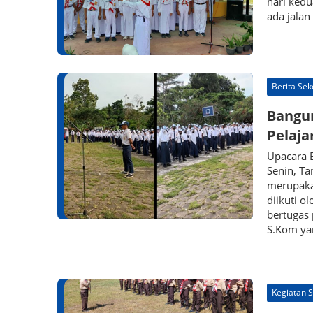
hari kedu
ada jalan
Berita Sek
Bangun
Pelaja
Upacara 
Senin, Ta
merupakan
diikuti o
bertugas 
S.Kom yan
Kegiatan 