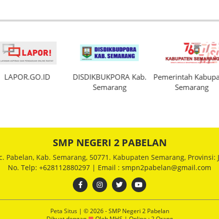
SDIKBUKPORA Kab.
Pemerintah Kabupaten
Kementerian
Semarang
Semarang
Komunikasi dan
Informatika
SMP NEGERI 2 PABELAN
c. Pabelan, Kab. Semarang, 50771. Kabupaten Semarang, Provinsi:
No. Telp: +628112880297 | Email : smpn2pabelan@gmail.com
Peta Situs
| © 2026 - SMP Negeri 2 Pabelan
Dibuat dengan
Oleh
MHS
|
Online :
2 Orang