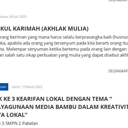
Selasa, 04 Juli 2023
KUL KARIMAH (AKHLAK MULIA)
orang beriman yang mana harus selalu berprasangka baik (husnu
aka, apabila ada orang yang tersenyum pada kita berarti orang itu
ita. Melempar senyuman ketika bertemu pada orang lain dengan 
 salah satu sikap perbuatan yang mulia yang dapat disebut akh
SELENGKA
olah
Senin, 13 Maret 2023
K KE 3 KEARIFAN LOKAL DENGAN TEMA “
YAGUNAAN MEDIA BAMBU DALAM KREATIVI
A LOKAL”
ke 3 SMPN 2 Pabelan