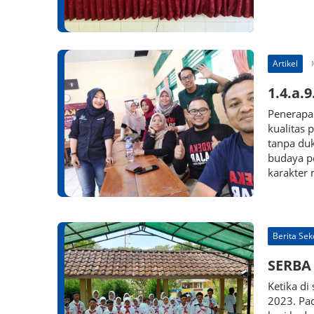
Artikel
1.4.a.
Penerapa
kualitas 
tanpa du
budaya p
karakter 
Berita Sek
SERBA
Ketika di
2023. Pa