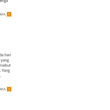
etiga
PNYA
da hari
 yang
ersebut
. Yang
,
PNYA