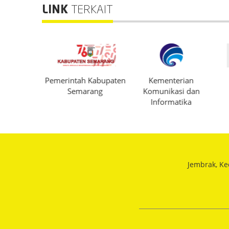
LINK
TERKAIT
 Kabupaten
Kementerian
LAPOR.GO.ID
DI
rang
Komunikasi dan
Informatika
Jembrak, Ke