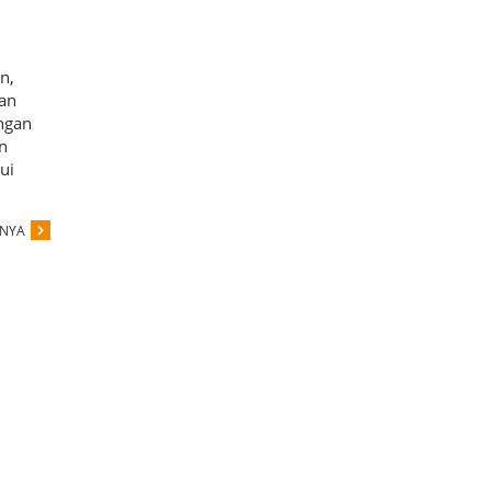
n,
an
ngan
n
ui
PNYA