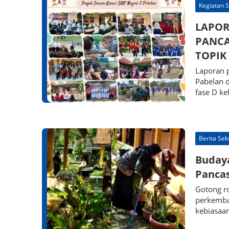
Kegiatan 
LAPOR
PANCA
TOPIK
Laporan p
Pabelan 
fase D ke
Berita Sek
Budaya
Pancas
Gotong r
perkemba
kebiasaa