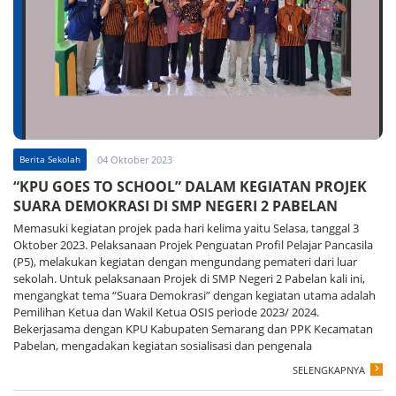
Berita Sekolah
04 Oktober 2023
“KPU GOES TO SCHOOL” DALAM KEGIATAN PROJEK
SUARA DEMOKRASI DI SMP NEGERI 2 PABELAN
Memasuki kegiatan projek pada hari kelima yaitu Selasa, tanggal 3
Oktober 2023. Pelaksanaan Projek Penguatan Profil Pelajar Pancasila
(P5), melakukan kegiatan dengan mengundang pemateri dari luar
sekolah. Untuk pelaksanaan Projek di SMP Negeri 2 Pabelan kali ini,
mengangkat tema “Suara Demokrasi” dengan kegiatan utama adalah
Pemilihan Ketua dan Wakil Ketua OSIS periode 2023/ 2024.
Bekerjasama dengan KPU Kabupaten Semarang dan PPK Kecamatan
Pabelan, mengadakan kegiatan sosialisasi dan pengenala
SELENGKAPNYA