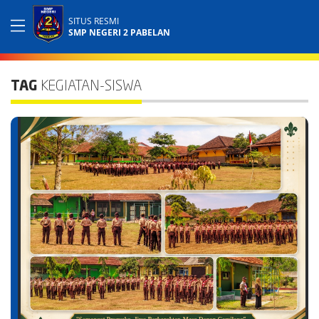
SITUS RESMI
SMP NEGERI 2 PABELAN
TAG
KEGIATAN-SISWA