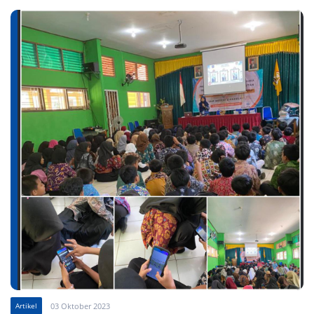
Artikel
03 Oktober 2023