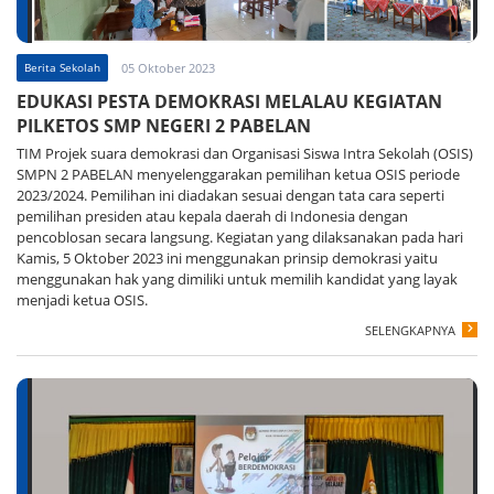
Berita Sekolah
05 Oktober 2023
EDUKASI PESTA DEMOKRASI MELALAU KEGIATAN
PILKETOS SMP NEGERI 2 PABELAN
TIM Projek suara demokrasi dan Organisasi Siswa Intra Sekolah (OSIS)
SMPN 2 PABELAN menyelenggarakan pemilihan ketua OSIS periode
2023/2024. Pemilihan ini diadakan sesuai dengan tata cara seperti
pemilihan presiden atau kepala daerah di Indonesia dengan
pencoblosan secara langsung. Kegiatan yang dilaksanakan pada hari
Kamis, 5 Oktober 2023 ini menggunakan prinsip demokrasi yaitu
menggunakan hak yang dimiliki untuk memilih kandidat yang layak
menjadi ketua OSIS.
SELENGKAPNYA