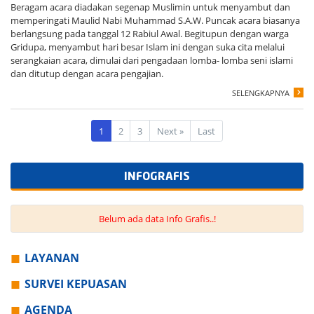
Beragam acara diadakan segenap Muslimin untuk menyambut dan
memperingati Maulid Nabi Muhammad S.A.W. Puncak acara biasanya
berlangsung pada tanggal 12 Rabiul Awal. Begitupun dengan warga
Gridupa, menyambut hari besar Islam ini dengan suka cita melalui
serangkaian acara, dimulai dari pengadaan lomba- lomba seni islami
dan ditutup dengan acara pengajian.
SELENGKAPNYA
Next
1
2
3
Next
»
Last
INFOGRAFIS
Belum ada data Info Grafis..!
LAYANAN
SURVEI KEPUASAN
AGENDA