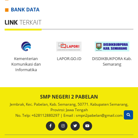
BANK DATA
LINK
TERKAIT
ten
Kementerian
LAPOR.GO.ID
DISDIKBUKPORA Kab.
Pe
Komunikasi dan
Semarang
Informatika
SMP NEGERI 2 PABELAN
Jembrak, Kec. Pabelan, Kab. Semarang, 50771. Kabupaten Semarang,
Provinsi: Jawa Tengah
No. Telp: +628112880297 | Email : smpn2pabelan@gmail.com