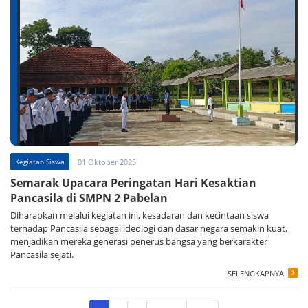
Kegiatan Siswa
01 Oktober 2025
Semarak Upacara Peringatan Hari Kesaktian
Pancasila di SMPN 2 Pabelan
Diharapkan melalui kegiatan ini, kesadaran dan kecintaan siswa
terhadap Pancasila sebagai ideologi dan dasar negara semakin kuat,
menjadikan mereka generasi penerus bangsa yang berkarakter
Pancasila sejati.
SELENGKAPNYA