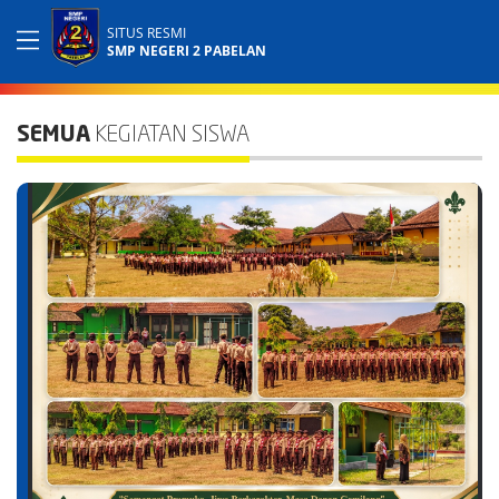
SITUS RESMI
SMP NEGERI 2 PABELAN
SEMUA
KEGIATAN SISWA