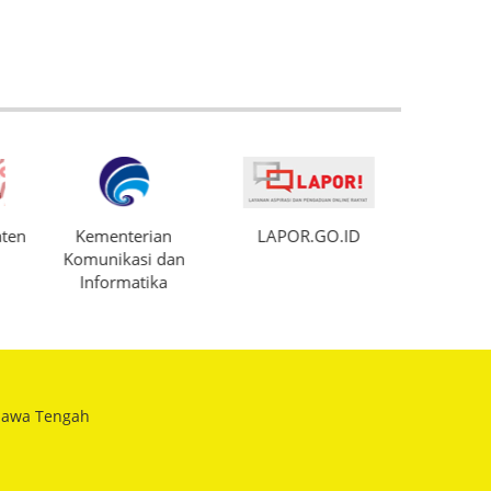
ten
Kementerian
LAPOR.GO.ID
DISDIKBU
Komunikasi dan
Sem
Informatika
 Jawa Tengah