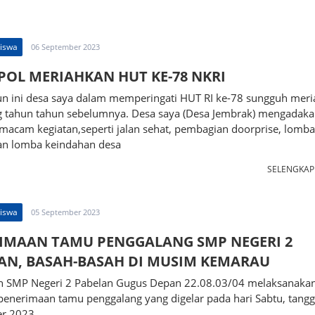
Siswa
06 September 2023
OL MERIAHKAN HUT KE-78 NKRI
un ini desa saya dalam memperingati HUT RI ke-78 sungguh meri
g tahun tahun sebelumnya. Desa saya (Desa Jembrak) mengadak
macam kegiatan,seperti jalan sehat, pembagian doorprise, lomba
an lomba keindahan desa
SELENGKA
Siswa
05 September 2023
IMAAN TAMU PENGGALANG SMP NEGERI 2
AN, BASAH-BASAH DI MUSIM KEMARAU
n SMP Negeri 2 Pabelan Gugus Depan 22.08.03/04 melaksanaka
penerimaan tamu penggalang yang digelar pada hari Sabtu, tangg
r 2023.