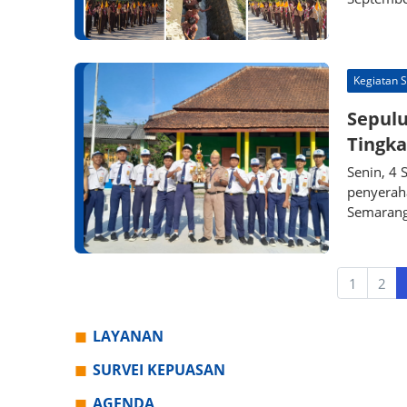
Kegiatan 
Sepulu
Tingk
Senin, 4
penyeraha
Semaran
1
2
LAYANAN
SURVEI KEPUASAN
AGENDA