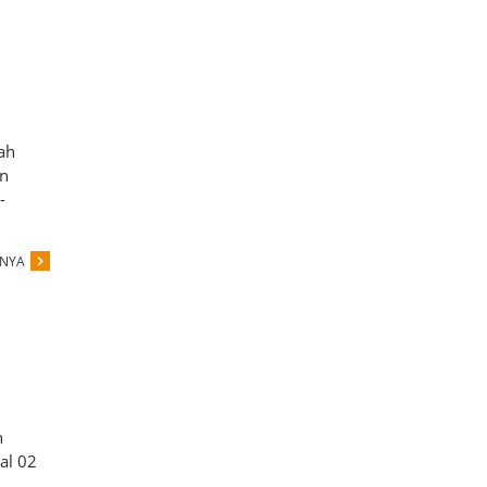
ah
an
-
PNYA
n
al 02