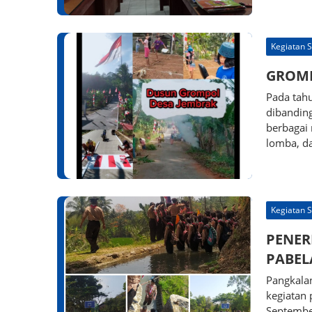
Kegiatan 
GROMP
Pada tah
dibandin
berbagai 
lomba, d
Kegiatan 
PENER
PABEL
Pangkala
kegiatan 
Septembe