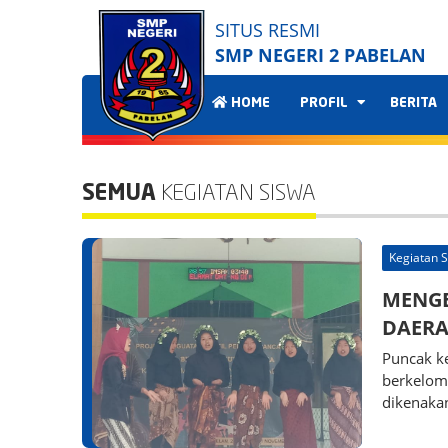
SITUS RESMI
SMP NEGERI 2 PABELAN
HOME
PROFIL
BERITA
SEMUA
KEGIATAN SISWA
Kegiatan 
MENGE
DAERA
Puncak ke
berkelom
dikenaka