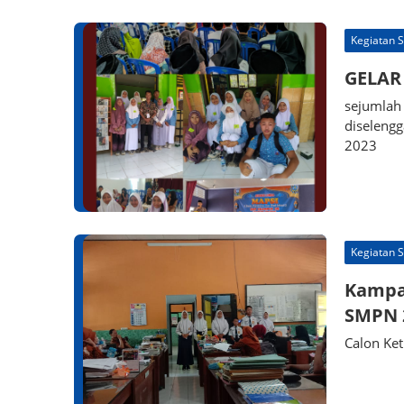
Kegiatan 
GELAR
sejumlah 
diseleng
2023
Kegiatan 
Kampa
SMPN 
Calon Ket