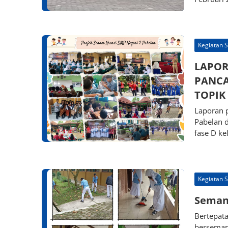
Kegiatan 
LAPOR
PANCA
TOPIK
Laporan p
Pabelan 
fase D ke
Kegiatan 
Semang
Bertepata
berseman