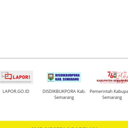
LAPOR.GO.ID
DISDIKBUKPORA Kab.
Pemerintah Kabupa
Semarang
Semarang