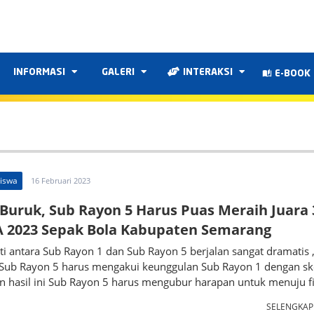
INFORMASI
GALERI
INTERAKSI
E-BOOK
Siswa
16 Februari 2023
Buruk, Sub Rayon 5 Harus Puas Meraih Juara 
 2023 Sepak Bola Kabupaten Semarang
ti antara Sub Rayon 1 dan Sub Rayon 5 berjalan sangat dramatis 
 Sub Rayon 5 harus mengakui keunggulan Sub Rayon 1 dengan sko
n hasil ini Sub Rayon 5 harus mengubur harapan untuk menuju fi
SELENGKA