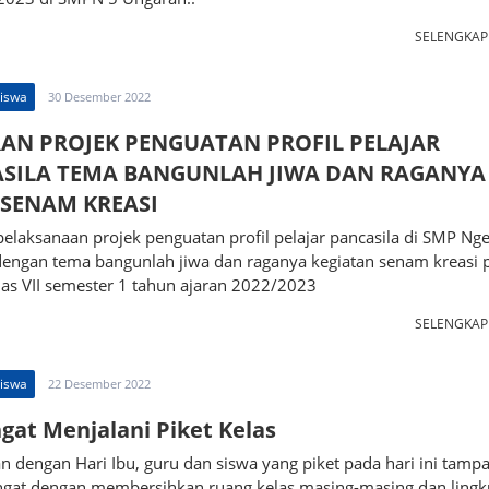
SELENGKA
Siswa
30 Desember 2022
AN PROJEK PENGUATAN PROFIL PELAJAR
SILA TEMA BANGUNLAH JIWA DAN RAGANYA
 SENAM KREASI
elaksanaan projek penguatan profil pelajar pancasila di SMP Nge
dengan tema bangunlah jiwa dan raganya kegiatan senam kreasi 
las VII semester 1 tahun ajaran 2022/2023
SELENGKA
Siswa
22 Desember 2022
at Menjalani Piket Kelas
n dengan Hari Ibu, guru dan siswa yang piket pada hari ini tamp
gat dengan membersihkan ruang kelas masing-masing dan ling