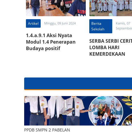
Artikel
Minggu, 09 Juni 2024
Berita
Kamis, 07
September
Sekolah
1.4.a.9.1 Aksi Nyata
SERBA SERBI CERI
Modul 1.4 Penerapan
LOMBA HARI
Budaya positif
KEMERDEKAAN
PPDB SMPN 2 PABELAN