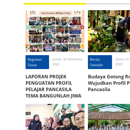
Kegiatan
Jumat, 30 Desember
Berita
Senin, 01
2022
2022
Siswa
Sekolah
LAPORAN PROJEK
Budaya Gotong R
PENGUATAN PROFIL
Wujudkan Profil P
PELAJAR PANCASILA
Pancasila
TEMA BANGUNLAH JIWA
DAN RAGANYA TOPIK
SENAM KREASI