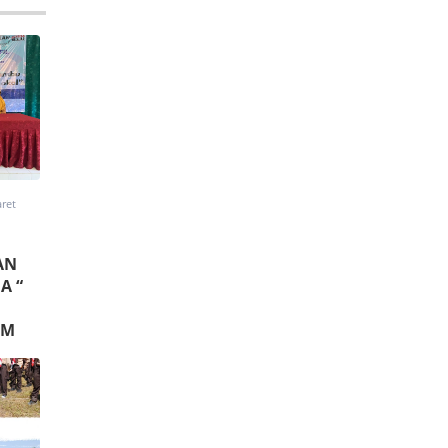
aret
AN
A “
AM
A