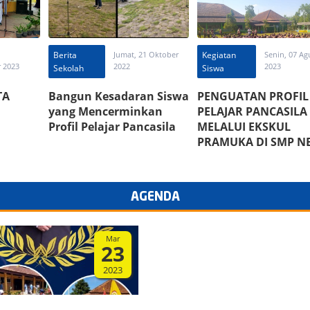
Berita
Jumat, 21 Oktober
Kegiatan
Senin, 07 Ag
 2023
2022
2023
Sekolah
Siswa
TA
Bangun Kesadaran Siswa
PENGUATAN PROFIL
yang Mencerminkan
PELAJAR PANCASILA
Profil Pelajar Pancasila
MELALUI EKSKUL
PRAMUKA DI SMP N
2 PABELAN
AGENDA
Mar
23
2023