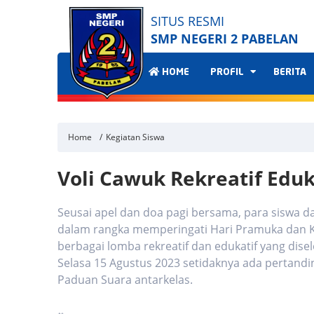
SITUS RESMI
SMP NEGERI 2 PABELAN
HOME
PROFIL
BERITA
Home
Kegiatan Siswa
Voli Cawuk Rekreatif Eduk
Seusai apel dan doa pagi bersama, para siswa 
dalam rangka memperingati Hari Pramuka dan Ke
berbagai lomba rekreatif dan edukatif yang dis
Selasa 15 Agustus 2023 setidaknya ada pertandi
Paduan Suara antarkelas.