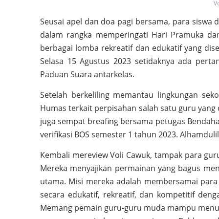
V
Seusai apel dan doa pagi bersama, para siswa 
dalam rangka memperingati Hari Pramuka dan
berbagai lomba rekreatif dan edukatif yang di
Selasa 15 Agustus 2023 setidaknya ada perta
Paduan Suara antarkelas.
Setelah berkeliling memantau lingkungan sek
Humas terkait perpisahan salah satu guru yang d
juga sempat breafing bersama petugas Bendahara
verifikasi BOS semester 1 tahun 2023. Alhamdulill
Kembali mereview Voli Cawuk, tampak para gur
Mereka menyajikan permainan yang bagus mena
utama. Misi mereka adalah membersamai para
secara edukatif, rekreatif, dan kompetitif de
Memang pemain guru-guru muda mampu menunju