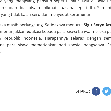
yang menjelang pensiun seperti Pak Suwarta. Beliau 
 sudah tidak bisa menikmati suasana seperti itu. Sement
 yang tidak kalah seru dan menyedot kerumunan.
ereka masih berlangsung. Setidaknya menurut
Sigit Setyo A
h menunjukkan edukasi kepada para siswa bahwa mereka pu
Republik Indonesia. Harapannya selaras dengan se
ma para siswa memeriahkan hari spesial bangsanya. S
a!
SHARE :