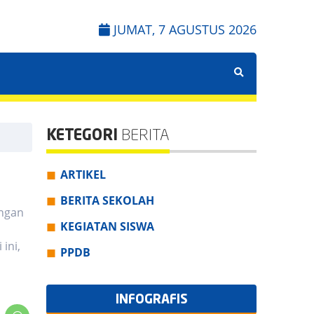
JUMAT, 7 AGUSTUS 2026
KETEGORI
BERITA
ARTIKEL
BERITA SEKOLAH
ingan
KEGIATAN SISWA
ini,
PPDB
INFOGRAFIS