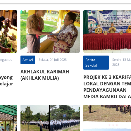
 Agustus
Artikel
Selasa, 04 Juli 2023
Berita
Senin, 13 M
2023
Sekolah
AKHLAKUL KARIMAH
oyong
PROJEK KE 3 KEARIF
(AKHLAK MULIA)
elajar
LOKAL DENGAN TEM
PENDAYAGUNAAN
MEDIA BAMBU DAL
KREATIVITAS BUDAY
LOKAL”