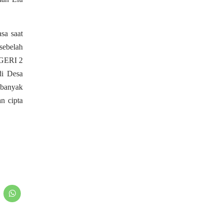
sa saat
 sebelah
EGERI 2
di Desa
 banyak
n cipta