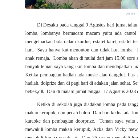
Siswa 
Di Desaku pada tanggal 9 Agustus hari jumat tah
lomba, lombanya bermacam macam yaitu ada cantol 
mengeluarkan bola dalam kardus, estafet karet, estafet 
hari. Saya hanya kut menonton dan tidak ikut lomba. 
anak remaja. Lomba akan di mulai dari jam 15.00 sore 
banyak teman saya yang ikut lomba dan mendapatkan jua
Ketika pembagian hadiah ada music atau dangdut. Pas 
hadiah, dolprize dan di pagi hari di adakan jalan sehat, Se
bebek,dll. Dan di malam jumat tanggal 17 Agustus 2023 
Ketika di sekolah juga diadakan lomba pada tan
makan kerupuk, dan pecah balon. Dan hari kedua ada lomba
karaoke dan pembagian doorprize. Teman saya yaitu 
mewakili lomba makan kerupuk, Azka dan Vicky mewak
mewakili lomba pecah air. Dan 26 orang mewakili lom