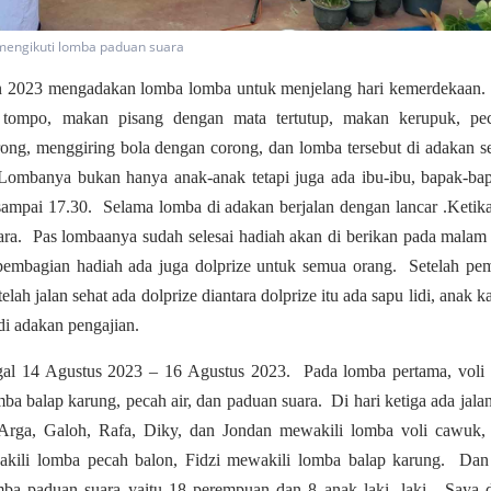
mengikuti lomba paduan suara
un 2023 mengadakan lomba lomba untuk menjelang hari kemerdekaan.
tompo, makan pisang dengan mata tertutup, makan kerupuk, pec
terong, menggiring bola dengan corong, dan lomba tersebut di adakan 
Lombanya bukan hanya anak-anak tetapi juga ada ibu-ibu, bapak-ba
sampai 17.30. Selama lomba di adakan berjalan dengan lancar .Ketik
ra. Pas lombaanya sudah selesai hadiah akan di berikan pada malam
pembagian hadiah ada juga dolprize untuk semua orang. Setelah pe
telah jalan sehat ada dolprize diantara dolprize itu ada sapu lidi, anak 
di adakan pengajian.
ggal 14 Agustus 2023 – 16 Agustus 2023. Pada lomba pertama, voli
 balap karung, pecah air, dan paduan suara. Di hari ketiga ada jalan
Arga, Galoh, Rafa, Diky, dan Jondan mewakili lomba voli cawuk,
ili lomba pecah balon, Fidzi mewakili lomba balap karung. Dan
ba paduan suara yaitu 18 perempuan dan 8 anak laki- laki. Saya 