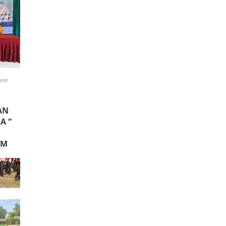
aret
AN
A “
AM
A