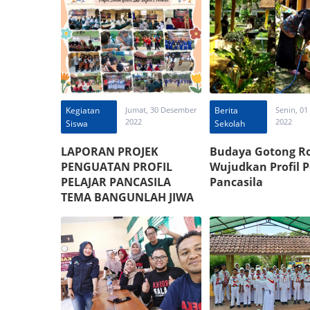
Kegiatan
Jumat, 30 Desember
Berita
Senin, 01
2022
2022
Siswa
Sekolah
LAPORAN PROJEK
Budaya Gotong R
PENGUATAN PROFIL
Wujudkan Profil P
PELAJAR PANCASILA
Pancasila
TEMA BANGUNLAH JIWA
DAN RAGANYA TOPIK
SENAM KREASI