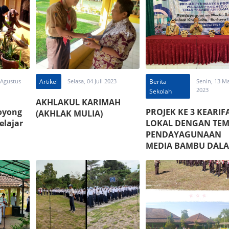
 Agustus
Artikel
Selasa, 04 Juli 2023
Berita
Senin, 13 M
2023
Sekolah
AKHLAKUL KARIMAH
oyong
PROJEK KE 3 KEARIF
(AKHLAK MULIA)
elajar
LOKAL DENGAN TEM
PENDAYAGUNAAN
MEDIA BAMBU DAL
KREATIVITAS BUDAY
LOKAL”