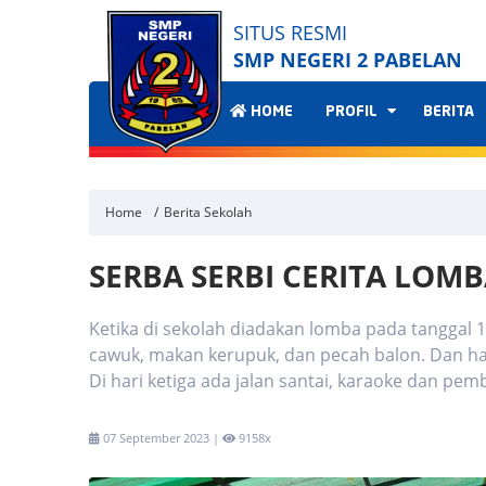
SITUS RESMI
SMP NEGERI 2 PABELAN
HOME
PROFIL
BERITA
Home
Berita Sekolah
SERBA SERBI CERITA LOM
Ketika di sekolah diadakan lomba pada tanggal 
cawuk, makan kerupuk, dan pecah balon. Dan ha
Di hari ketiga ada jalan santai, karaoke dan pem
07 September 2023 |
9158x