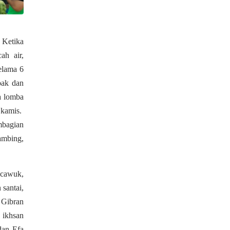
 Ketika
ah air,
selama 6
pak dan
a lomba
 kamis.
mbagian
kambing,
 cawuk,
 santai,
 Gibran
 ikhsan
dan Efa