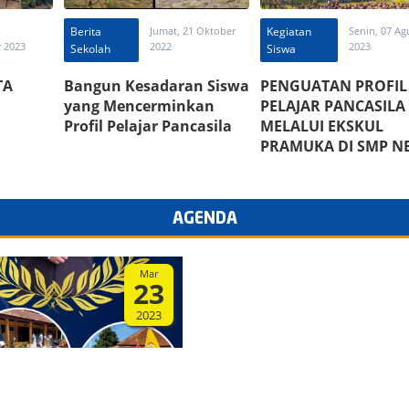
Berita
Jumat, 21 Oktober
Kegiatan
Senin, 07 Ag
 2023
2022
2023
Sekolah
Siswa
TA
Bangun Kesadaran Siswa
PENGUATAN PROFIL
yang Mencerminkan
PELAJAR PANCASILA
Profil Pelajar Pancasila
MELALUI EKSKUL
PRAMUKA DI SMP N
2 PABELAN
AGENDA
Mar
23
2023