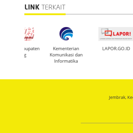
LINK
TERKAIT
 Kabupaten
Kementerian
LAPOR.GO.ID
DI
rang
Komunikasi dan
Informatika
Jembrak, Ke