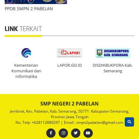
PPDB SMPN 2 PABELAN
LINK
TERKAIT
ten
Kementerian
LAPOR.GO.ID
DISDIKBUKPORA Kab.
Pe
Komunikasi dan
Semarang
Informatika
SMP NEGERI 2 PABELAN
Jembrak, Kec. Pabelan, Kab. Semarang, 50771. Kabupaten Semarang,
Provinsi: Jawa Tengah
No. Telp: +628112880297 | Email : smpn2pabelan@gmail.com