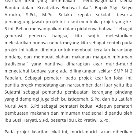
kearifan lokal yang bertemakan “ Pendayagunaan Media
Bambu dalam Kreativitas Budaya Lokal”. Bapak Sigit Setyo
Atmoko, S.Pd., M.Pd. Selaku kepala sekolah beserta
penanggung jawab projek ini resmi membuka projek yang ke-
3 ini. Beliau menyampaikan dalam pidatonya bahwa ” sebagai
generasi penerus bangsa, kita wajib melestarikan
melestarikan budaya nenek moyang kita sebagai contoh pada
projek ini kalian diminta untuk membuat kerajian keranjang
pindang dan membuat olahan makanan maupun minuman
tradisional” yang nantinya diharapkan agar murid-murid
mengetahui budaya yang ada dilingkungan sekitar SMP N 2
Pabelan. Sebagai pemateri pada projek kearifan lokal ini,
panitia projek mendatangkan narasumber dari luar yaitu ibu
Sujatmi sebagai pemandu pembuatan keranjang pindang
yang didampingi juga oleh bu Istiqomah, S.Pd. dan bu Latifah
Nurul Aeni, S.Pd sebagai pemateri kedua. Adapun pemateri
pembuatan makanan dan minuman tradisonal dipandu oleh
ibu Susi Haryati, S.Pd. beserta ibu Eko Pratiwi, S.Pd.
Pada projek kearifan lokal ini, murid-murid akan diberikan