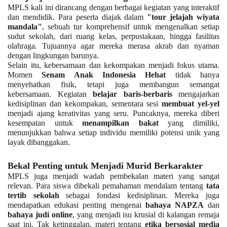
MPLS kali ini dirancang dengan berbagai kegiatan yang interaktif
dan mendidik. Para peserta diajak dalam
"tour jelajah wiyata
mandala"
, sebuah tur komprehensif untuk mengenalkan setiap
sudut sekolah, dari ruang kelas, perpustakaan, hingga fasilitas
olahraga. Tujuannya agar mereka merasa akrab dan nyaman
dengan lingkungan barunya.
Selain itu, kebersamaan dan kekompakan menjadi fokus utama.
Momen
Senam Anak Indonesia Hehat
tidak hanya
menyehatkan fisik, tetapi juga membangun semangat
kebersamaan. Kegiatan
belajar baris-berbaris
mengajarkan
kedisiplinan dan kekompakan, sementara sesi
membuat yel-yel
menjadi ajang kreativitas yang seru. Puncaknya, mereka diberi
kesempatan untuk
menampilkan bakat
yang dimiliki,
menunjukkan bahwa setiap individu memiliki potensi unik yang
layak dibanggakan.
Bekal Penting untuk Menjadi Murid Berkarakter
MPLS juga menjadi wadah pembekalan materi yang sangat
relevan. Para siswa dibekali pemahaman mendalam tentang
tata
tertib sekolah
sebagai fondasi kedisiplinan. Mereka juga
mendapatkan edukasi penting mengenai
bahaya NAPZA
dan
bahaya judi online
, yang menjadi isu krusial di kalangan remaja
saat ini. Tak ketinggalan, materi tentang
etika bersosial media