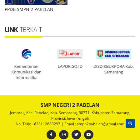
PPDB SMPN 2 PABELAN
LINK
TERKAIT
ten
Kementerian
LAPOR.GO.ID
DISDIKBUKPORA Kab.
Pe
Komunikasi dan
Semarang
Informatika
SMP NEGERI 2 PABELAN
Jembrak, Kec. Pabelan, Kab. Semarang, 50771. Kabupaten Semarang,
Provinsi: Jawa Tengah
No. Telp: +628112880297 | Email : smpn2pabelan@gmail.com