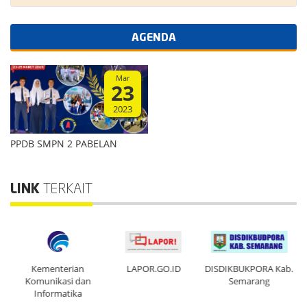
AGENDA
Mar
23
2023
PPDB SMPN 2 PABELAN
LINK
TERKAIT
ten
Kementerian
LAPOR.GO.ID
DISDIKBUKPORA Kab.
Pe
Komunikasi dan
Semarang
Informatika