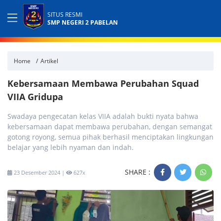
SITUS RESMI
SMP NEGERI 2 PABELAN
Home
Artikel
Kebersamaan Membawa Perubahan Squad
VIIA Gridupa
Swadaya pengecatan kelas VIIA adalah bukti nyata bahwa
kebersamaan dapat membawa perubahan, dengan semangat
gotong royong, semua pihak berhasil menciptakan lingkungan
belajar yang lebih nyaman dan indah.
SHARE :
23 Desember 2024 |
627x